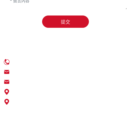
提交
联系我们
电话：0539-6350888
邮箱：info@chinaenamel.com.cn
邮箱：sales@chinaenamel.com.cn
地址：山东省临沂经济技术开发区梅埠办事处
地址：山东省临沂市临沭县常林西大街
Copyright © 2026 临沂荣鑫搪瓷有限公司 版权所有
鲁ICP备2024052802号-1
SEO
| 网站建设：
中企动力
临沂