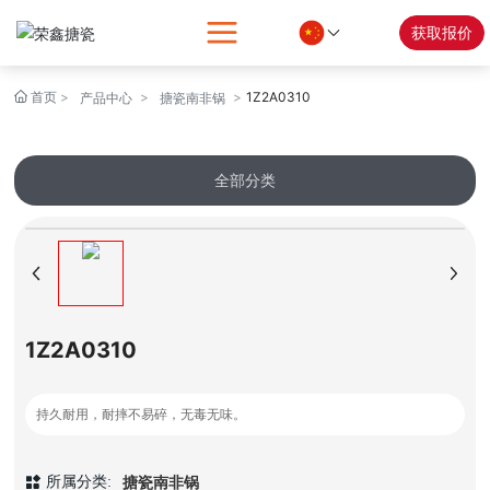
获取报价
首页
1Z2A0310
产品中心
搪瓷南非锅
全部分类
1Z2A0310
持久耐用，耐摔不易碎，无毒无味。
搪瓷南非锅
所属分类: